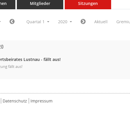
nen
Mitglieder
Sitzungen
Quartal 1
2020
Aktuell
Gremi
20
rtsbeirates Lustnau - fällt aus!
zung fällt aus!
Datenschutz
Impressum