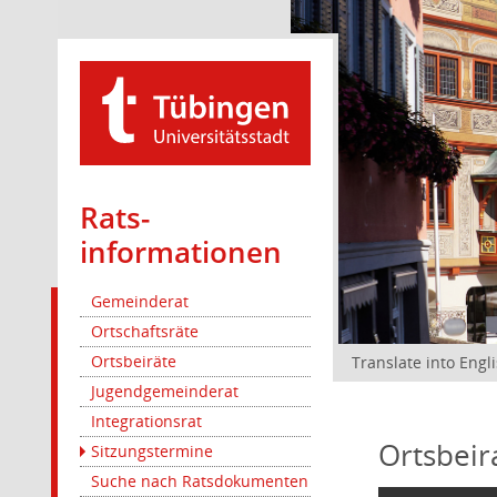
Rats­
informationen
Gemeinderat
Ortschaftsräte
Ortsbeiräte
Translate into Engl
Jugendgemeinderat
Integrationsrat
Ortsbeir
Sitzungstermine
Suche nach Ratsdokumenten