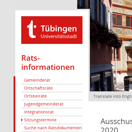
Rats­
informationen
Gemeinderat
Ortschaftsräte
Ortsbeiräte
Translate into Engl
Jugendgemeinderat
Integrationsrat
Ausschus
Sitzungstermine
2020
Suche nach Ratsdokumenten