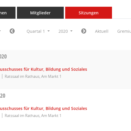
nen
Mitglieder
Sitzungen
Quartal 1
2020
Aktuell
Gremi
020
usschusses für Kultur, Bildung und Soziales
Ratssaal im Rathaus, Am Markt 1
020
usschusses für Kultur, Bildung und Soziales
Ratssaal im Rathaus, Am Markt 1