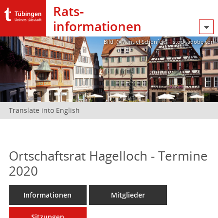
Rats­
informationen
Bild: @Manuel Schönfeld – stock.adobe.com
Translate into English
Ortschaftsrat Hagelloch - Termine
2020
Informationen
Mitglieder
Sitzungen