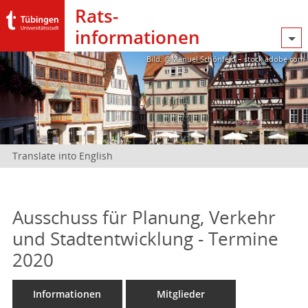
Rats­
informationen
Bild: @Manuel Schönfeld – stock.adobe.com
Translate into English
Ausschuss für Planung, Verkehr
und Stadtentwicklung - Termine
2020
Informationen
Mitglieder