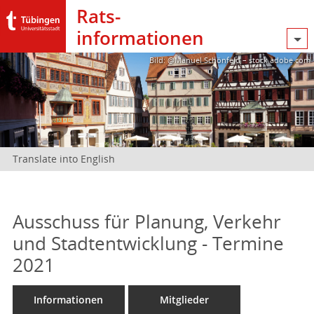
Rats­
informationen
Bild: @Manuel Schönfeld – stock.adobe.com
Translate into English
Ausschuss für Planung, Verkehr
und Stadtentwicklung - Termine
2021
Informationen
Mitglieder