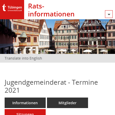
Rats­
informationen
Bild: @Manuel Schönfeld – stock.adobe.com
Translate into English
Jugendgemeinderat - Termine
2021
Informationen
Mitglieder
Sitzungen