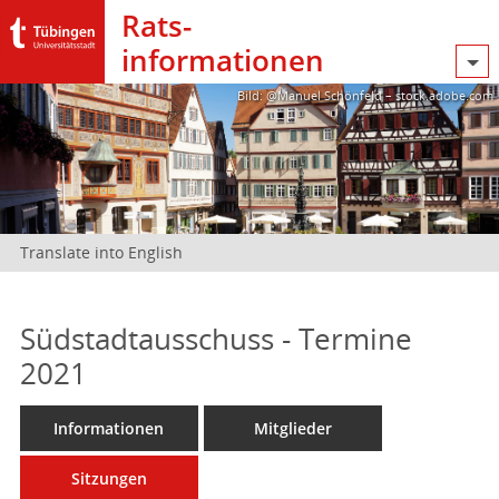
Rats­
informationen
Bild: @Manuel Schönfeld – stock.adobe.com
Translate into English
Südstadtausschuss - Termine
2021
Informationen
Mitglieder
Sitzungen