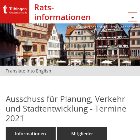
Rats­
informationen
Bild: @Manuel Schönfeld – stock.adobe.com
Translate into English
Ausschuss für Planung, Verkehr
und Stadtentwicklung - Termine
2021
Informationen
Mitglieder