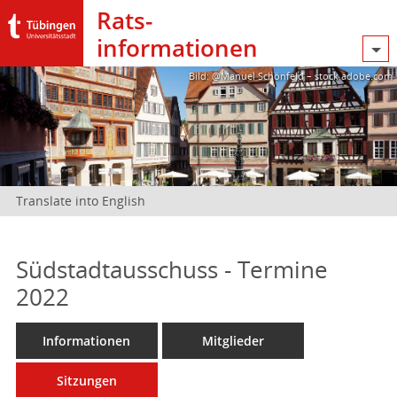
Rats­
informationen
Bild: @Manuel Schönfeld – stock.adobe.com
Translate into English
Südstadtausschuss - Termine
2022
Informationen
Mitglieder
Sitzungen