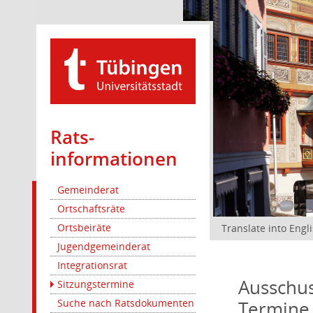
Rats­
informationen
Gemeinderat
Ortschaftsräte
Ortsbeiräte
Translate into Engl
Jugendgemeinderat
Integrationsrat
Ausschus
Sitzungstermine
Termine
Suche nach Ratsdokumenten