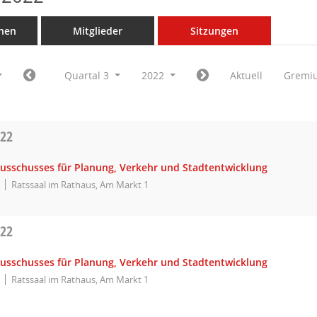
nen
Mitglieder
Sitzungen
Quartal 3
2022
Aktuell
Gremi
022
Ausschusses für Planung, Verkehr und Stadtentwicklung
Ratssaal im Rathaus, Am Markt 1
022
Ausschusses für Planung, Verkehr und Stadtentwicklung
Ratssaal im Rathaus, Am Markt 1