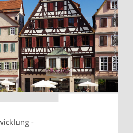
Bild: @Manuel Schönfeld – stock.adobe.com
icklung -