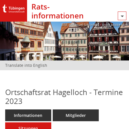
Rats­
informationen
Bild: @Manuel Schönfeld – stock.adobe.com
Translate into English
Ortschaftsrat Hagelloch - Termine
2023
Informationen
Mitglieder
Sitzungen