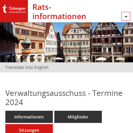
Rats­
informationen
Bild: @Manuel Schönfeld – stock.adobe.com
Translate into English
Verwaltungsausschuss - Termine
2024
Informationen
Mitglieder
Sitzungen