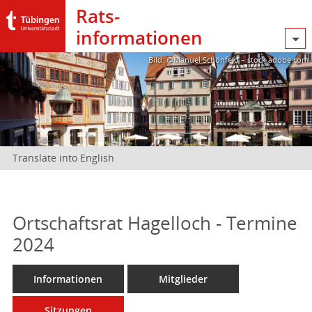
Rats­
informationen
Bild: @Manuel Schönfeld – stock.adobe.com
Translate into English
Ortschaftsrat Hagelloch - Termine
2024
Informationen
Mitglieder
Sitzungen