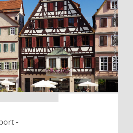
Bild: @Manuel Schönfeld – stock.adobe.com
port -