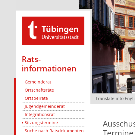
Rats­
informationen
Gemeinderat
Ortschaftsräte
Ortsbeiräte
Translate into Engl
Jugendgemeinderat
Integrationsrat
Ausschus
Sitzungstermine
Termine
Suche nach Ratsdokumenten