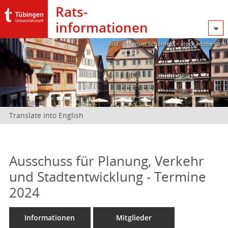
Rats­
informationen
Bild: @Manuel Schönfeld – stock.adobe.com
Translate into English
Ausschuss für Planung, Verkehr
und Stadtentwicklung - Termine
2024
Informationen
Mitglieder