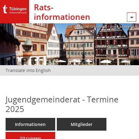
Rats­
informationen
Bild: @Manuel Schönfeld – stock.adobe.com
Translate into English
Jugendgemeinderat - Termine
2025
Informationen
Mitglieder
Sitzungen