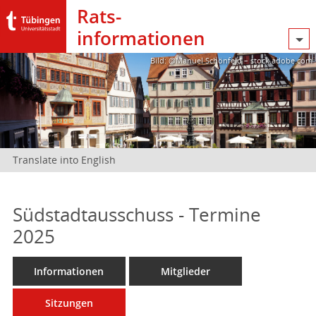
Rats­
informationen
Bild: @Manuel Schönfeld – stock.adobe.com
Translate into English
Südstadtausschuss - Termine
2025
Informationen
Mitglieder
Sitzungen