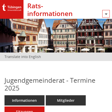
Rats­
informationen
Bild: @Manuel Schönfeld – stock.adobe.com
Translate into English
Jugendgemeinderat - Termine
2025
Informationen
Mitglieder
Sitzungen