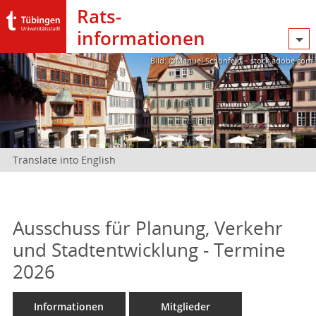
Rats­
informationen
Bild: @Manuel Schönfeld – stock.adobe.com
Translate into English
Ausschuss für Planung, Verkehr
und Stadtentwicklung - Termine
2026
Informationen
Mitglieder