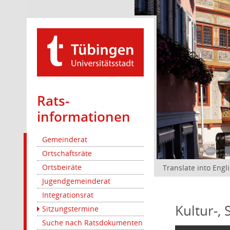
Rats­
informationen
Gemeinderat
Ortschaftsräte
Ortsbeiräte
Translate into Engl
Jugendgemeinderat
Integrationsrat
Kultur-,
Sitzungstermine
Suche nach Ratsdokumenten