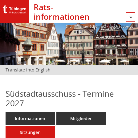
Rats­
informationen
Bild: @Manuel Schönfeld – stock.adobe.com
Translate into English
Südstadtausschuss - Termine
2027
Informationen
Mitglieder
Sitzungen