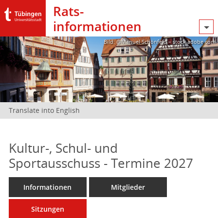
Rats­
informationen
Bild: @Manuel Schönfeld – stock.adobe.com
Translate into English
Kultur-, Schul- und
Sportausschuss - Termine 2027
Informationen
Mitglieder
Sitzungen