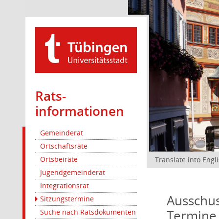
Rats­
informationen
Gemeinderat
Ortschaftsräte
Ortsbeiräte
Translate into Engl
Jugendgemeinderat
Integrationsrat
Ausschus
Sitzungstermine
Termine
Suche nach Ratsdokumenten