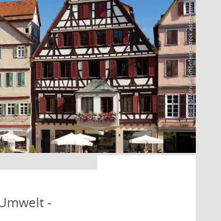
Bild: @Manuel Schönfeld – stock.adobe.com
 Umwelt -