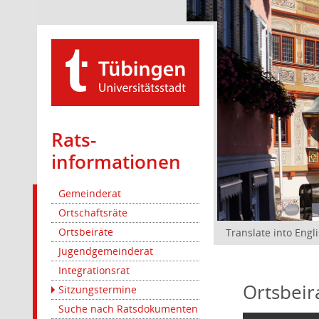
Rats­
informationen
Gemeinderat
Ortschaftsräte
Ortsbeiräte
Translate into Engl
Jugendgemeinderat
Integrationsrat
Ortsbeir
Sitzungstermine
Suche nach Ratsdokumenten