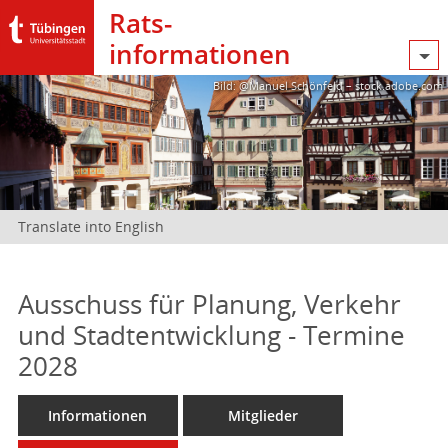
Rats­
informationen
Bild: @Manuel Schönfeld – stock.adobe.com
Translate into English
Ausschuss für Planung, Verkehr
und Stadtentwicklung - Termine
2028
Informationen
Mitglieder