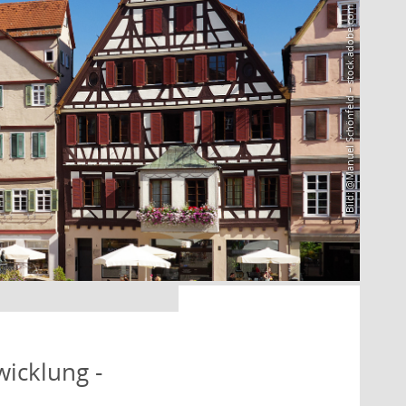
Bild: @Manuel Schönfeld – stock.adobe.com
icklung -