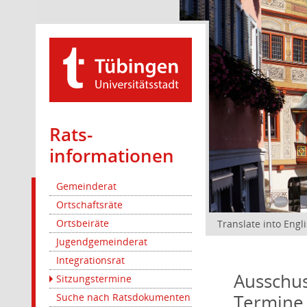
Rats­
informationen
Gemeinderat
Ortschaftsräte
Ortsbeiräte
Translate into Engl
Jugendgemeinderat
Integrationsrat
Ausschus
Sitzungstermine
Termine
Suche nach Ratsdokumenten