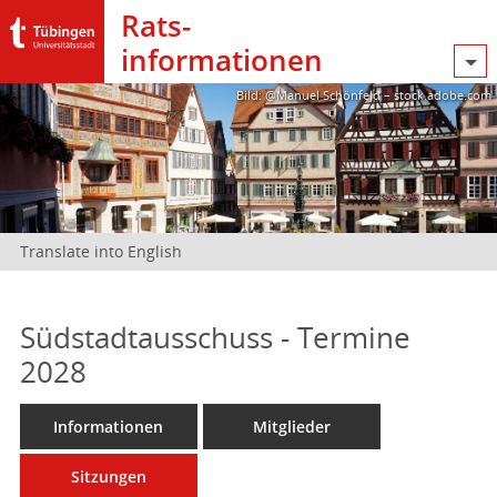
Rats­
informationen
Bild: @Manuel Schönfeld – stock.adobe.com
Translate into English
Südstadtausschuss - Termine
2028
Informationen
Mitglieder
Sitzungen