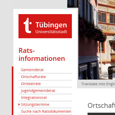
Rats­
informationen
Gemeinderat
Ortschaftsräte
Ortsbeiräte
Translate into Engl
Jugendgemeinderat
Integrationsrat
Ortschaf
Sitzungstermine
Suche nach Ratsdokumenten