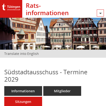
Rats­
informationen
Bild: @Manuel Schönfeld – stock.adobe.com
Translate into English
Südstadtausschuss - Termine
2029
Informationen
Mitglieder
Sitzungen