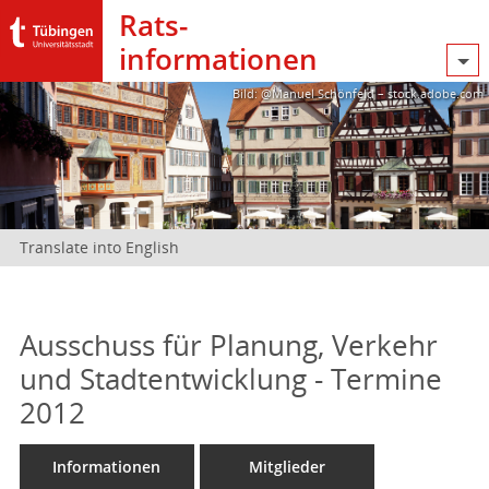
Rats­
informationen
Bild: @Manuel Schönfeld – stock.adobe.com
Translate into English
Ausschuss für Planung, Verkehr
und Stadtentwicklung - Termine
2012
Informationen
Mitglieder