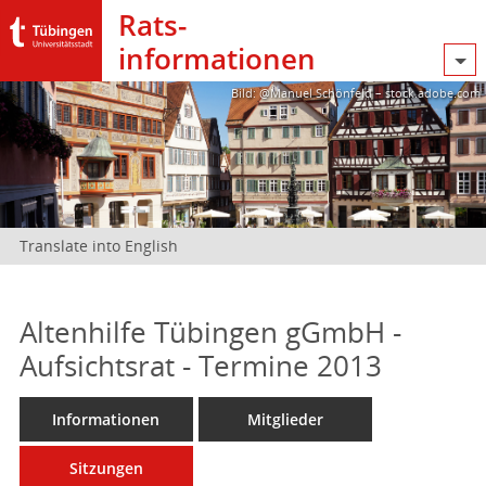
Rats­
informationen
Bild: @Manuel Schönfeld – stock.adobe.com
Translate into English
Altenhilfe Tübingen gGmbH -
Aufsichtsrat - Termine 2013
Informationen
Mitglieder
Sitzungen