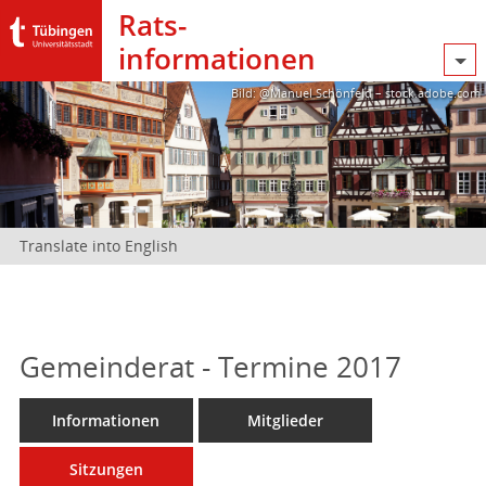
Rats­
informationen
Bild: @Manuel Schönfeld – stock.adobe.com
Translate into English
Gemeinderat - Termine 2017
Informationen
Mitglieder
Sitzungen