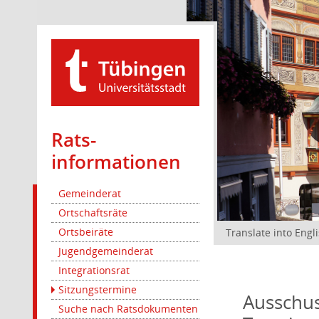
Rats­
informationen
Gemeinderat
Ortschaftsräte
Ortsbeiräte
Translate into Engl
Jugendgemeinderat
Integrationsrat
Sitzungstermine
Ausschus
Suche nach Ratsdokumenten