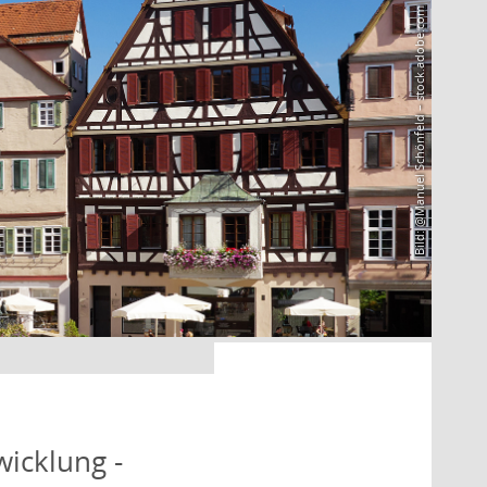
Bild: @Manuel Schönfeld – stock.adobe.com
icklung -