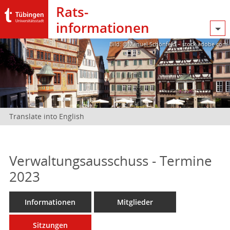
Rats­
informationen
Bild: @Manuel Schönfeld – stock.adobe.com
Translate into English
Verwaltungsausschuss - Termine
2023
Informationen
Mitglieder
Sitzungen