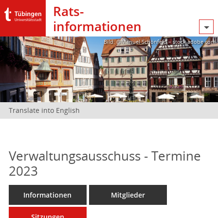
Rats­
informationen
Bild: @Manuel Schönfeld – stock.adobe.com
Translate into English
Verwaltungsausschuss - Termine
2023
Informationen
Mitglieder
Sitzungen