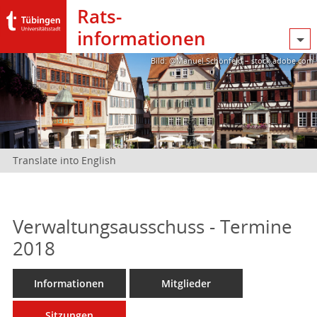
Rats­
informationen
Bild: @Manuel Schönfeld – stock.adobe.com
Translate into English
Verwaltungsausschuss - Termine
2018
Informationen
Mitglieder
Sitzungen