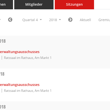
nen
Mitglieder
Sitzungen
Quartal 4
2018
Aktuell
Gremi
018
Verwaltungsausschusses
Ratssaal im Rathaus, Am Markt 1
018
Verwaltungsausschusses
Ratssaal im Rathaus, Am Markt 1
018