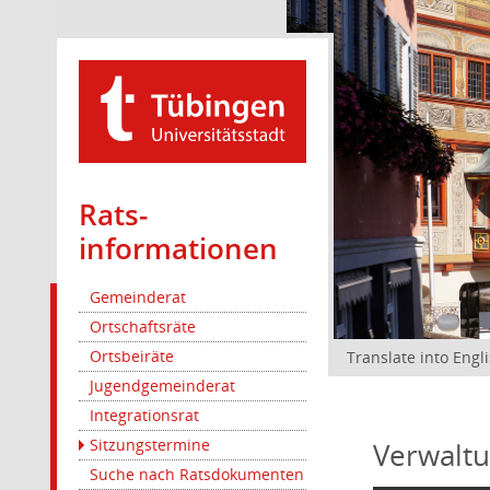
Rats­
informationen
Gemeinderat
Ortschaftsräte
Ortsbeiräte
Translate into Engl
Jugendgemeinderat
Integrationsrat
Sitzungstermine
Verwaltu
Suche nach Ratsdokumenten