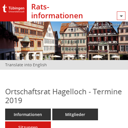
Rats­
informationen
Bild: @Manuel Schönfeld – stock.adobe.com
Translate into English
Ortschaftsrat Hagelloch - Termine
2019
Informationen
Mitglieder
Sitzungen