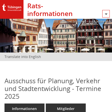
Rats­
informationen
Bild: @Manuel Schönfeld – stock.adobe.com
Translate into English
Ausschuss für Planung, Verkehr
und Stadtentwicklung - Termine
2025
Informationen
Mitglieder