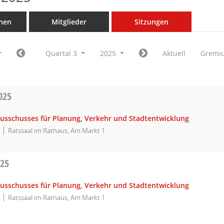
nen
Mitglieder
Sitzungen
Quartal 3
2025
Aktuell
Gremi
025
Ausschusses für Planung, Verkehr und Stadtentwicklung
Ratssaal im Rathaus, Am Markt 1
025
Ausschusses für Planung, Verkehr und Stadtentwicklung
Ratssaal im Rathaus, Am Markt 1