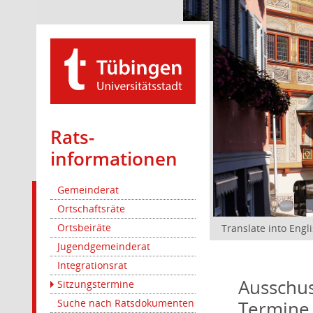
Rats­
informationen
Gemeinderat
Ortschaftsräte
Ortsbeiräte
Translate into Engl
Jugendgemeinderat
Integrationsrat
Ausschus
Sitzungstermine
Termine
Suche nach Ratsdokumenten