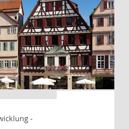
Bild: @Manuel Schönfeld – stock.adobe.com
icklung -