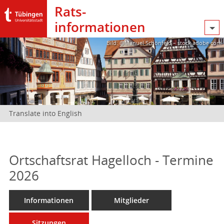
Rats­
informationen
Bild: @Manuel Schönfeld – stock.adobe.com
Translate into English
Ortschaftsrat Hagelloch - Termine
2026
Informationen
Mitglieder
Sitzungen