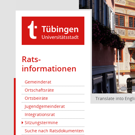
Rats­
informationen
Gemeinderat
Ortschaftsräte
Ortsbeiräte
Translate into Engl
Jugendgemeinderat
Integrationsrat
Sitzungstermine
Suche nach Ratsdokumenten