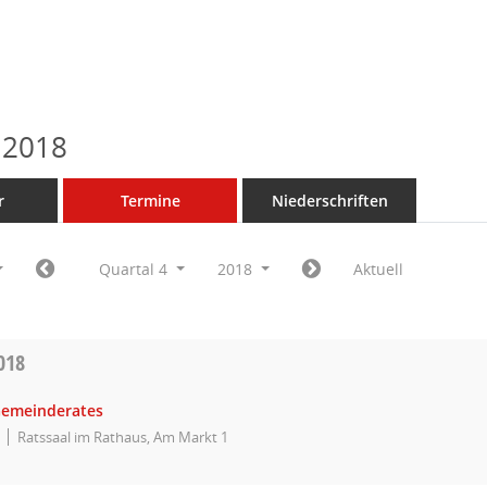
 2018
r
Termine
Niederschriften
Quartal 4
2018
Aktuell
018
Gemeinderates
Ratssaal im Rathaus, Am Markt 1