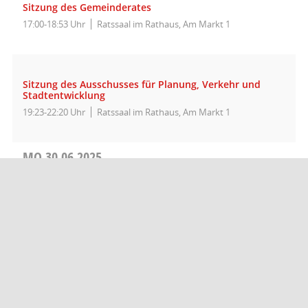
Sitzung des Gemeinderates
17:00-18:53 Uhr
Ratssaal im Rathaus, Am Markt 1
Sitzung des Ausschusses für Planung, Verkehr und
Stadtentwicklung
19:23-22:20 Uhr
Ratssaal im Rathaus, Am Markt 1
MO
30.06.2025
Sitzung des Verwaltungsausschusses
17:04-18:50 Uhr
Ratssaal im Rathaus, Am Markt 1
Barrierefreiheit
Datenschutz
Impressum
Seitenanfang