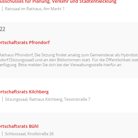
Ausschusses für Planung, Verkehr und Stadtentwicklung
Ratssaal im Rathaus, Am Markt 1
022
rtschaftsrats Pfrondorf
 Rathaus Pfrondorf, Die Sitzung findet analog zum Gemeinderat als Hybridsi
orf (Sitzungssaal) und an den Bildschirmen statt. Für die Öffentlichkeit st
erfügung. Bitte melden Sie sich bei der Verwaltungsstelle hierfür an.
rtschaftsrats Kilchberg
Sitzungssaal, Rathaus Kilchberg, Tessinstraße 7
rtschaftsrats Bühl
Schlosssaal, Knollstraße 26