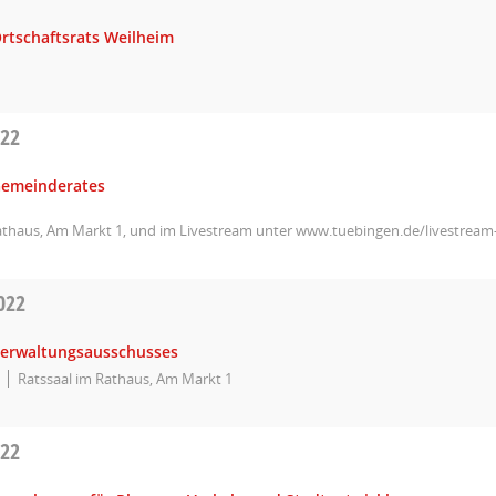
Ortschaftsrats Weilheim
022
Gemeinderates
athaus, Am Markt 1, und im Livestream unter www.tuebingen.de/livestrea
022
Verwaltungsausschusses
Ratssaal im Rathaus, Am Markt 1
022