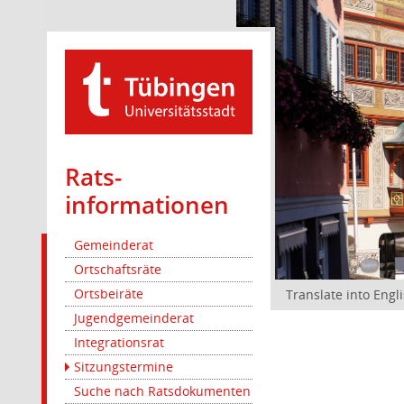
Rats­
informationen
Gemeinderat
Ortschaftsräte
Ortsbeiräte
Translate into Engl
Jugendgemeinderat
Integrationsrat
Sitzungstermine
Suche nach Ratsdokumenten