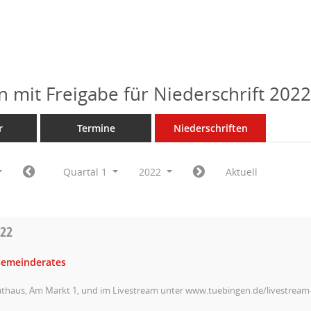
n mit Freigabe für Niederschrift 202
r
Termine
Niederschriften
Quartal 1
2022
Aktuell
022
Gemeinderates
athaus, Am Markt 1, und im Livestream unter www.tuebingen.de/livestrea