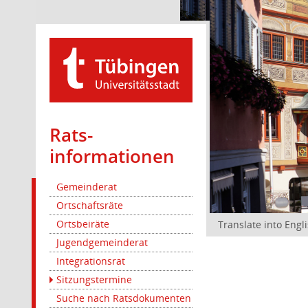
Rats­
informationen
Gemeinderat
Ortschaftsräte
Ortsbeiräte
Translate into Engl
Jugendgemeinderat
Integrationsrat
Sitzungstermine
Suche nach Ratsdokumenten