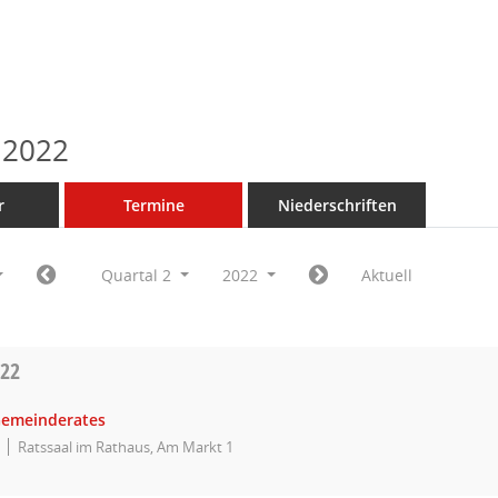
 2022
r
Termine
Niederschriften
Quartal 2
2022
Aktuell
022
Gemeinderates
Ratssaal im Rathaus, Am Markt 1