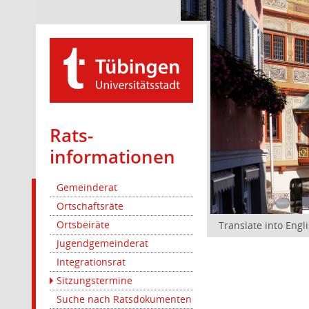
Rats­
informationen
Gemeinderat
Ortschaftsräte
Ortsbeiräte
Translate into Engl
Jugendgemeinderat
Integrationsrat
Sitzungstermine
Suche nach Ratsdokumenten