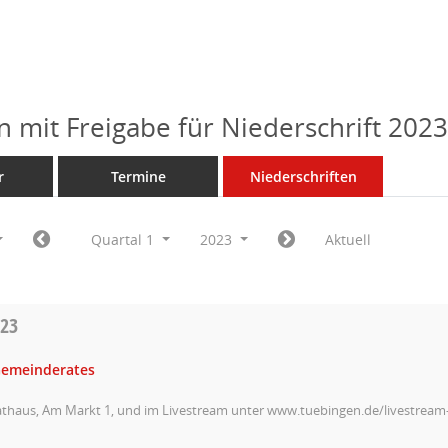
n mit Freigabe für Niederschrift 202
r
Termine
Niederschriften
Quartal 1
2023
Aktuell
023
Gemeinderates
athaus, Am Markt 1, und im Livestream unter www.tuebingen.de/livestrea