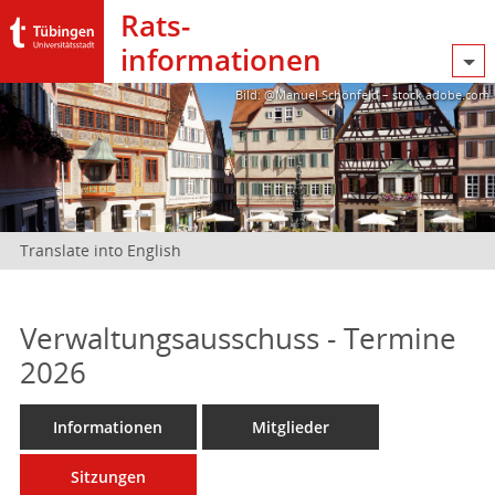
Rats­
informationen
Bild: @Manuel Schönfeld – stock.adobe.com
Translate into English
Verwaltungsausschuss - Termine
2026
Informationen
Mitglieder
Sitzungen