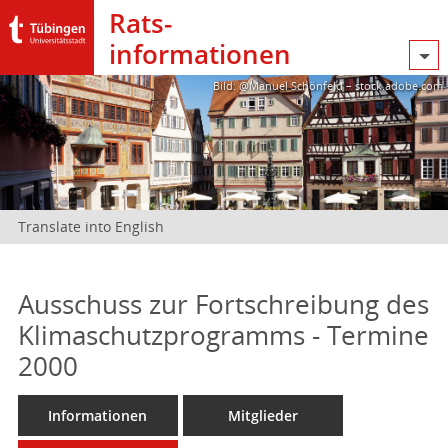
Rats­
informationen
Bild: @Manuel Schönfeld – stock.adobe.com
Translate into English
Ausschuss zur Fortschreibung des
Klimaschutzprogramms - Termine
2000
Informationen
Mitglieder