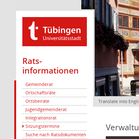
Rats­
informationen
Gemeinderat
Ortschaftsräte
Ortsbeiräte
Translate into Engl
Jugendgemeinderat
Integrationsrat
Verwaltu
Sitzungstermine
Suche nach Ratsdokumenten