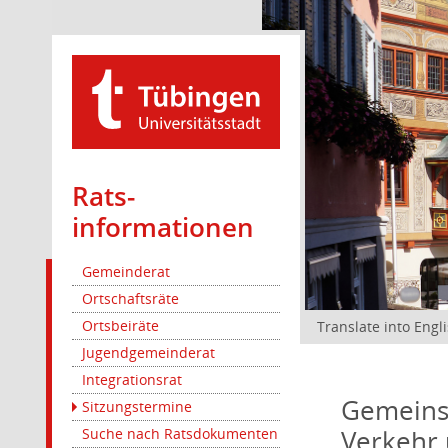
Rats­
informationen
Gemeinderat
Ortschaftsräte
Ortsbeiräte
Translate into Engl
Jugendgemeinderat
Integrationsrat
Gemeinsa
Sitzungstermine
Verkehr 
Suche nach Ratsdokumenten