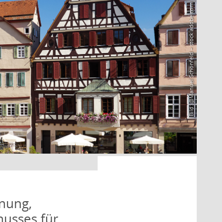
Bild: @Manuel Schönfeld – stock.adobe.com
nung,
husses für